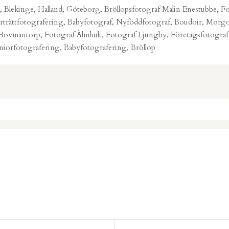
, Blekinge, Halland, Göteborg, Bröllopsfotograf Malin Enestubbe, Fo
orträttfotografering, Babyfotograf, Nyföddfotograf, Boudoir, Morg
Hovmantorp, Fotograf Älmhult, Fotograf Ljungby, Företagsfotografe
niorfotografering, Babyfotografering, Bröllop
. Required fields are marked *