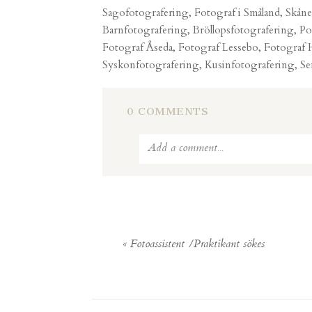
Sagofotografering, Fotograf i Småland, Skåne
Barnfotografering, Bröllopsfotografering, P
Fotograf Åseda, Fotograf Lessebo, Fotograf 
Syskonfotografering, Kusinfotografering, Se
0 COMMENTS
Add a comment...
Your email is
never published or shared
«
Fotoassistent /Praktikant sökes
POST COMMENT