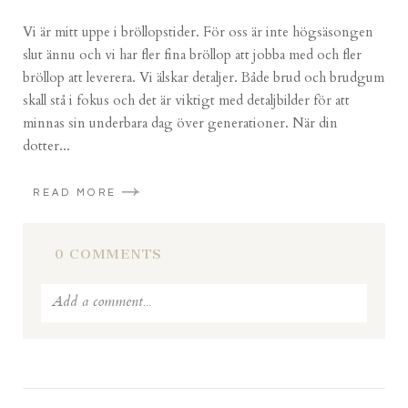
Vi är mitt uppe i bröllopstider. För oss är inte högsäsongen
slut ännu och vi har fler fina bröllop att jobba med och fler
bröllop att leverera. Vi älskar detaljer. Både brud och brudgum
skall stå i fokus och det är viktigt med detaljbilder för att
minnas sin underbara dag över generationer. När din
dotter...
READ MORE
0 COMMENTS
Add a comment...
Your email is
never published or shared. Required fields
are marked *