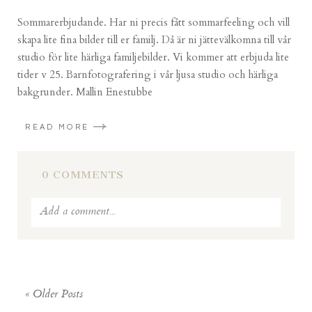
Sommarerbjudande. Har ni precis fått sommarfeeling och vill
skapa lite fina bilder till er familj. Då är ni jättevälkomna till vår
studio för lite härliga familjebilder. Vi kommer att erbjuda lite
tider v 25. Barnfotografering i vår ljusa studio och härliga
bakgrunder. Mallin Enestubbe
READ MORE
0 COMMENTS
Add a comment...
Your email is
never published or shared. Required fields
are marked *
« Older Posts