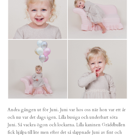
Andra gången ut för Juni. Juni var hos oss när hon var ett år
och nu var det dags igen. Lilla busiga och underbart söta
Juni. Så vackra ögon och lockarna. Lilla kaninen Gräddbullen
fick hjälpa till lite men efter det så slappnade Juni av fint och