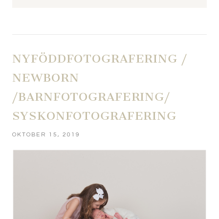
Your email is
never published or shared. Required fields
are marked *
NYFÖDDFOTOGRAFERING /
NEWBORN
/BARNFOTOGRAFERING/
SYSKONFOTOGRAFERING
OKTOBER 15, 2019
POST COMMENT