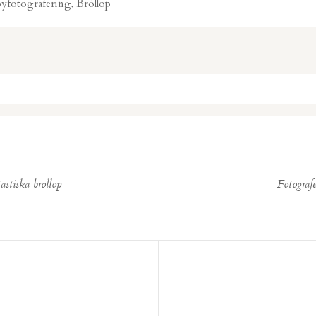
yfotografering, Bröllop
. Required fields are marked *
astiska bröllop
Fotograf