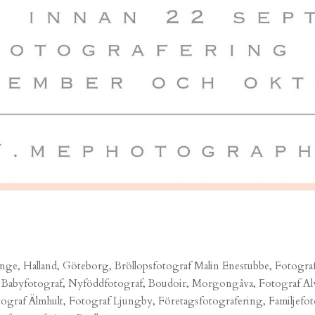
kinge, Halland, Göteborg, Bröllopsfotograf Malin Enestubbe, Fotogra
g, Babyfotograf, Nyföddfotograf, Boudoir, Morgongåva, Fotograf Al
graf Älmhult, Fotograf Ljungby, Företagsfotografering, Familjefot