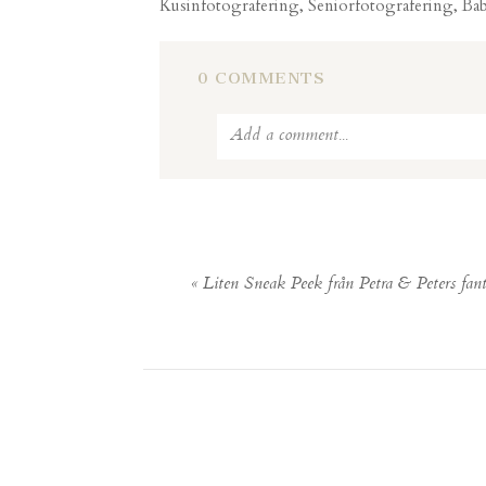
Kusinfotografering, Seniorfotografering, Bab
0 COMMENTS
Add a comment...
Your email is
never published or shared
«
Liten Sneak Peek från Petra & Peters fant
POST COMMENT