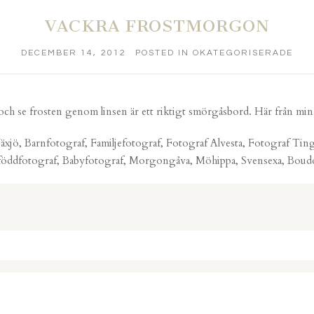
VACKRA FROSTMORGON
DECEMBER 14, 2012
POSTED IN
OKATEGORISERADE
ut och se frosten genom linsen är ett riktigt smörgåsbord. Här från
äxjö, Barnfotograf, Familjefotograf, Fotograf Alvesta, Fotograf Tin
öddfotograf, Babyfotograf, Morgongåva, Möhippa, Svensexa, Boud
. Required fields are marked *