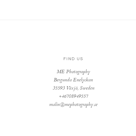
FIND US
ME Photography
Bergunda Enelyckan
35593 Växjö, Sweden
+46708949557
malin@mephotography.se