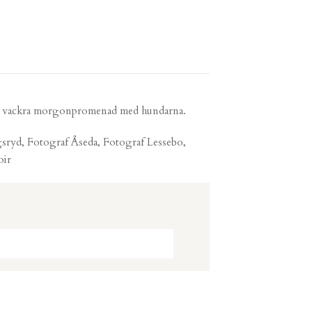
 min vackra morgonpromenad med hundarna.
gsryd, Fotograf Åseda, Fotograf Lessebo,
oir