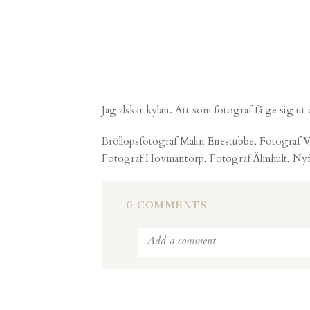
Jag älskar kylan. Att som fotograf få ge sig 
Bröllopsfotograf Malin Enestubbe, Fotograf V
Fotograf Hovmantorp, Fotograf Älmhult, Nyf
0 COMMENTS
Add a comment...
Your email is
never published or shared