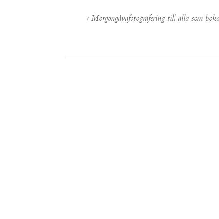
«
Morgongåvafotografering till alla som bok
POST COMMENT