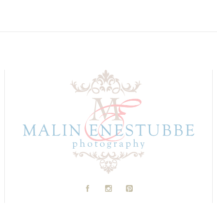
A
C
D