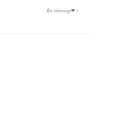
En vintersaga❤
»