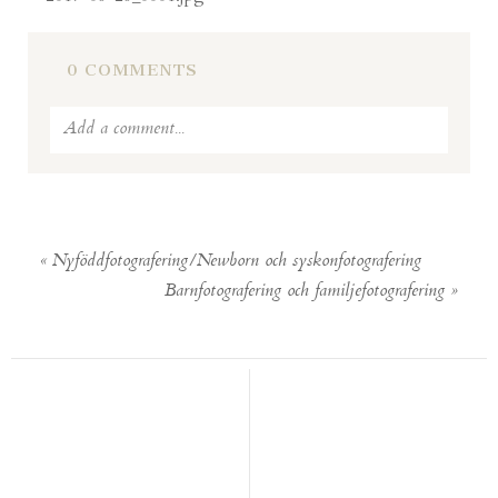
0 COMMENTS
Add a comment...
Your email is
never published or shared. Required fields
are marked *
«
Nyföddfotografering/Newborn och syskonfotografering
Barnfotografering och familjefotografering
»
POST COMMENT