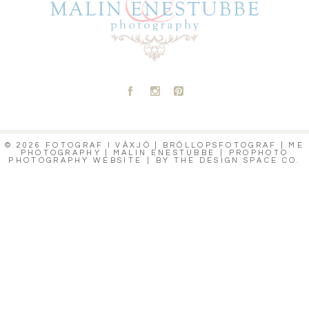
A
C
D
© 2026 FOTOGRAF I VÄXJÖ | BRÖLLOPSFOTOGRAF | ME
PHOTOGRAPHY | MALIN ENESTUBBE
|
PROPHOTO
PHOTOGRAPHY WEBSITE
|
BY
THE DESIGN SPACE CO.