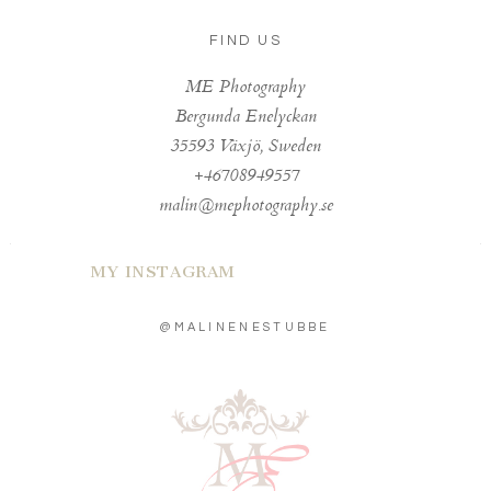
FIND US
ME Photography
Bergunda Enelyckan
35593 Växjö, Sweden
+46708949557
malin@mephotography.se
MY INSTAGRAM
@MALINENESTUBBE