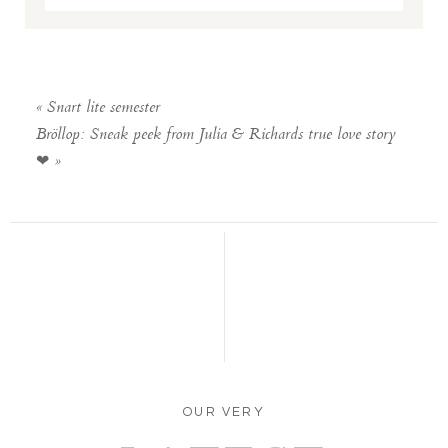
Your email is
never published or shared. Required fields
are marked *
«
Snart lite semester
Bröllop: Sneak peek from Julia & Richards true love story
❤
»
POST COMMENT
OUR VERY