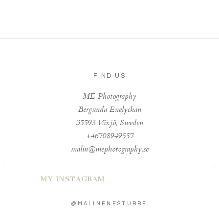
FIND US
ME Photography
Bergunda Enelyckan
35593 Växjö, Sweden
+46708949557
malin@mephotography.se
MY INSTAGRAM
@MALINENESTUBBE