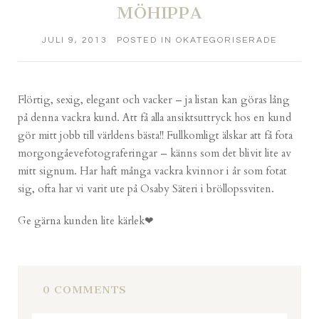
MÖHIPPA
JULI 9, 2013
POSTED IN
OKATEGORISERADE
Flörtig, sexig, elegant och vacker – ja listan kan göras lång
på denna vackra kund. Att få alla ansiktsuttryck hos en kund
gör mitt jobb till världens bästa!! Fullkomligt älskar att få fota
morgongåevefotograferingar – känns som det blivit lite av
mitt signum. Har haft många vackra kvinnor i år som fotat
sig, ofta har vi varit ute på Osaby Säteri i bröllopssviten.
Ge gärna kunden lite kärlek❤
0 COMMENTS