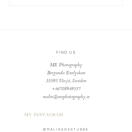
FIND US
ME Photography
Bergunda Enelyckan
35593 Växjö, Sweden
+46708949557
malin@mephotography.se
MY INSTAGRAM
@MALINENESTUBBE