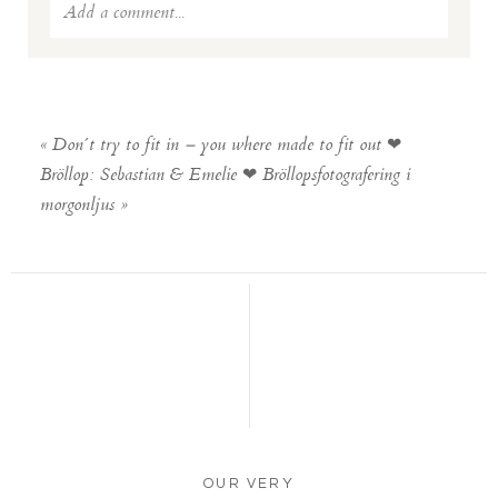
Add a comment...
Your email is
never published or shared. Required fields
are marked *
«
Don´t try to fit in – you where made to fit out ❤
Bröllop: Sebastian & Emelie ❤ Bröllopsfotografering i
morgonljus
»
POST COMMENT
OUR VERY