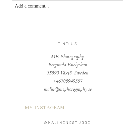
Add a comment...
Your email is
never published or shared. Required fields
are marked *
FIND US
ME Photography
Bergunda Enelyckan
35593 Växjö, Sweden
+46708949557
Post Comment
malin@mephotography.se
MY INSTAGRAM
@MALINENESTUBBE